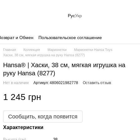
Рус
Укр
Возврат и Обмен
Пользовательское соглашение
Главная
Коллекция
Марионетки
Марионетки Hansa Toys
Хаски, 38 см, мягкая игрушка на руку Hansa (8277)
Hansa® | Хаски, 38 см, мягкая игрушка на
руку Hansa (8277)
Нет в наличии
Артикул: 4806021982778
Оставить отзыв
1 245 грн
Сообщить, когда появится
Характеристики
Высота (см)
38