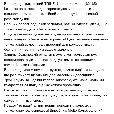
Велосипед триколісний TRIKE II, зелений Molto (62165)
Катання на велосипеді – корисне дозвілля, що позитивно
впливає не лише на емоційний стан, а ще і на фізичний
розвиток дитини.
Перший велосипед, який зазвичай, батьки купують дітям, - це
триколісна модель з батьківською ручкою.
Подаруйте вашій дитині незабутні прогулянки з триколісним
велосипедом із батьківською ручкою! Цей стильний і надійний
триколісний велосипед створений для комфортних та
безпечних прогулянок з вашою малечею.
Завдяки батьківській ручці ви можете контролювати рух
велосипеда, а дитина насолоджуватиметься першими
самостійними поїздками.
Велосипед має міцну конструкцію, зручне сидіння та педалі,
що робить його ідеальним для маленьких дослідників.
Зручні ручки та надійні колеса забезпечують максимальний
комфорт та безпеку під час кожної прогулянки.
Він легко трансформується — коли дитина підросте, ви
зможете зняти батьківську ручку, перетворивши велосипед на
самостійний транспорт.
Подаруйте вашій дитині перші пригоди на колесах з
триколісним велосипедом! Виробник: Molto Колір: зелений