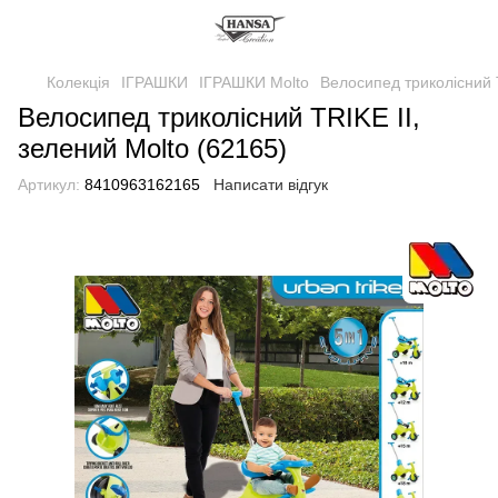
Колекція
ІГРАШКИ
ІГРАШКИ Molto
Велосипед триколісний T
Велосипед триколісний TRIKE II,
зелений Molto (62165)
Артикул:
8410963162165
Написати відгук