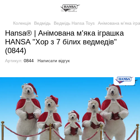
Колекція
Ведмідь
Ведмідь Hansa Toys
Анімована м'яка ігр
Hansa® | Анімована м'яка іграшка
HANSA "Хор з 7 білих ведмедів"
(0844)
Артикул:
0844
Написати відгук