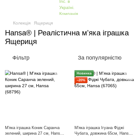
Колекція
Ящериця
Hansa® | Реалістична м'яка іграшка
Ящериця
Фільтр
За популярністю
Новинка
−20%
М'яка іграшка Коник Саранча
М'яка іграшка Ігуана Фіджі
зелений, ширина 27 см, Hansa
Чубата, довжина 65см, Hansa
(68796)
(67065)