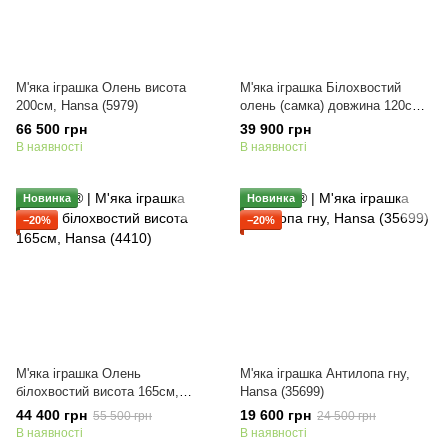
М'яка іграшка Олень висота
М'яка іграшка Білохвостий
200см, Hansa (5979)
олень (самка) довжина 120см,
Hansa (7510)
66 500 грн
39 900 грн
В наявності
В наявності
Новинка
Новинка
−20%
−20%
М'яка іграшка Олень
М'яка іграшка Антилопа гну,
білохвостий висота 165см,
Hansa (35699)
Hansa (4410)
44 400 грн
19 600 грн
55 500 грн
24 500 грн
В наявності
В наявності