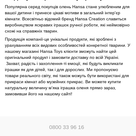
Популярна серед покупців олень Hansa стане улюбленим для
вашої дитини і принесе цікаві мотиви в загальний інтер'єр
кімнати. Всесвітньо відомий бренд Hansa Creation славиться
виробництвом яскравих іграшок ручної роботи, які неймовірно
схожі на справжніх тварин.
Продукція компанії-це унікальні продукти, які зроблені з
урахуванням всіх видових особливостей конкретної тварини. У
нашому магазині Hansa Toys клієнти зможуть найти цей
оригінальний продукт і замовити доставку по всій Україні.
Захват, радість і захоплення-ті емоції, які будуть викликати
іграшки як для дітей, так і для дорослих. Ми пропонуємо
товари реального світу, які також можуть бути використані для
прикраси кімнат або музейних прикрас. Ви можете купити
натуральну величину м'яка іграшка оленя прямо зараз,
замовивши його на нашому сайті!
0800 33 96 16