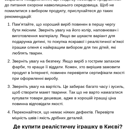
до питання охорони навколишнього середовища. Щоб не
помилитися з вибором продукту, прислухайтеся до таких
рекомендацій:
Пам'ятайте, що хороший виріб повинен в першу чергу
бути якісним. Зверніть увагу на його колір, наповнювач і
виготовлення матеріалу. Якщо ви шукаєте варіант для
подарунка дитині, то покупка яскравої і
реалістичної м'якої
іграшки оленя
є
найкращим вибором для тих дітей, які
люблять тварин.
Зверніть увагу на безпеку. Якщо виріб з гострим запахом
фарби, то краще її віддати. Кожен, хто вирішив замовити
продукт в Інтернеті, повинен
перевіряти сертифікати якості
при оформленні
виробу.
Зверніть увагу на вартість. Це забирає багато часу і зусиль,
щоб
створити макет
тварини. Так що не варто намагатися
купувати товари дешевше, адже в хорошій іграшці ціна
повинна відповідати якості
.
Переконайтеся, що немає ніяких дефектів. Перевірте
міцність швів і якість дрібних деталей.
Де купити реалістичну іграшку в Києві?