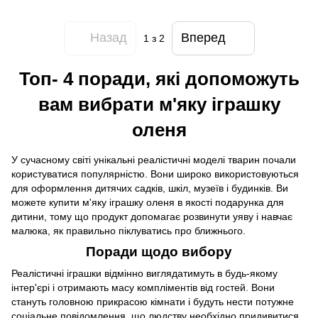
Назад
Вперед
1
з 2
Toп- 4 поради, які допоможуть
вам вибрати м'яку іграшку
оленя
У сучасному світі унікальні реалістичні моделі тварин почали
користуватися популярністю. Вони широко використовуються
для оформлення дитячих садків, шкіл, музеїв і будинків. Ви
можете
купити м'яку іграшку оленя
в якості подарунка для
дитини, тому що продукт допомагає розвинути уяву і навчає
малюка, як правильно піклуватись про ближнього.
Поради щодо вибору
Реалістичні іграшки відмінно виглядатимуть в будь-якому
інтер'єрі і отримають масу компліментів від гостей. Вони
стануть головною прикрасою кімнати і будуть нести потужне
соціальне повідомлення, що людству необхідно придивитися