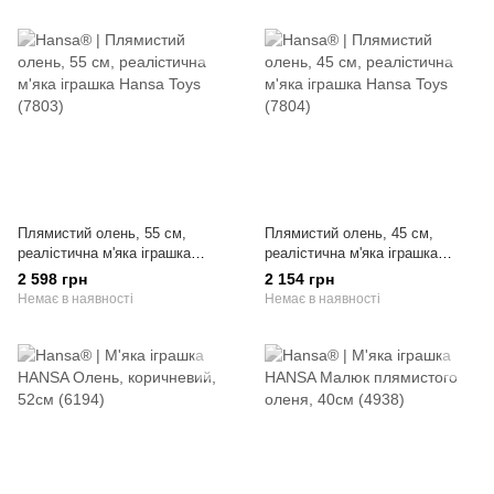
Плямистий олень, 55 см,
Плямистий олень, 45 см,
реалістична м'яка іграшка
реалістична м'яка іграшка
Hansa Toys (7803)
Hansa Toys (7804)
2 598 грн
2 154 грн
Немає в наявності
Немає в наявності