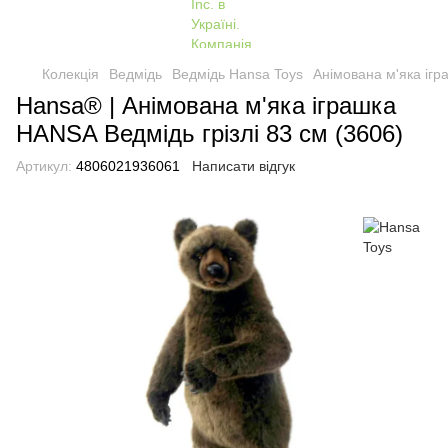
Колекція
Ведмідь
Ведмідь Hansa Toys
Анімована м'яка ігр
Hansa® | Анімована м'яка іграшка
HANSA Ведмідь грізлі 83 см (3606)
Артикул:
4806021936061
Написати відгук