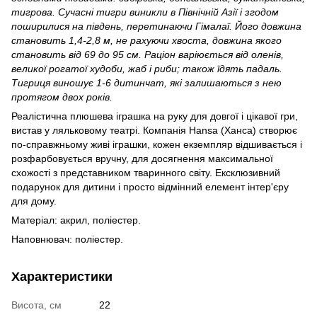
тигрова. Сучасні тигри виникли в Північній Азії і згодом
поширилися на південь, перетинаючи Гімалаї. Його довжина
становить 1,4-2,8 м, не рахуючи хвоста, довжина якого
становить від 69 до 95 см. Раціон варіюється від оленів,
великої рогатої худоби, жаб і риби; також їдять падаль.
Тигриця виношує 1-6 дитинчат, які залишаються з нею
протягом двох років.
Реалістична плюшева іграшка на руку для довгої і цікавої гри,
вистав у ляльковому театрі. Компанія Hansa (Ханса) створює
по-справжньому живі іграшки, кожен екземпляр відшивається і
розфарбовується вручну, для досягнення максимальної
схожості з представником тваринного світу. Ексклюзивний
подарунок для дитини і просто відмінний елемент інтер'єру
для дому.
Матеріал: акрил, поліестер.
Наповнювач: поліестер.
Характеристики
Висота, см
22