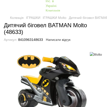
Колекція
ІГРАШКИ
ІГРАШКИ Molto
Дитячий біговел BATMAN
Дитячий біговел BATMAN Molto
(48633)
Артикул:
8410963148633
Написати відгук