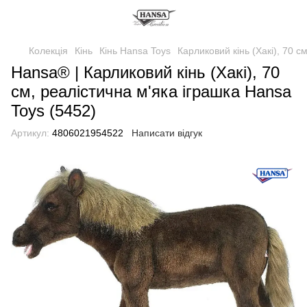
Колекція
Кінь
Кінь Hansa Toys
Карликовий кінь (Хакі), 70 с
Hansa® | Карликовий кінь (Хакі), 70
см, реалістична м'яка іграшка Hansa
Toys (5452)
Артикул:
4806021954522
Написати відгук