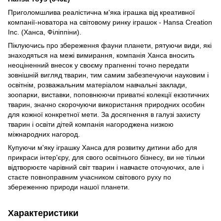
Приголомшлива реалістична м'яка іграшка від креативної
компанії-новатора на світовому ринку іграшок - Hansa Creation
Inc. (Ханса, Філіппіни).
Піклуючись про збереження фауни планети, рятуючи види, які
знаходяться на межі вимирання, компанія Ханса вносить
неоціненний внесок у своєму прагненні точно передати
зовнішній вигляд тварин, тим самим забезпечуючи науковим і
освітнім, розважальним матеріалом навчальні заклади,
зоопарки, виставки, поповнюючи приватні колекції екзотичних
тварин, значно скорочуючи використання природних особин
для кожної конкретної мети. За досягнення в галузі захисту
тварин і освіти дітей компанія нагороджена низкою
міжнародних нагород.
Купуючи м'яку іграшку Ханса для розвитку дитини або для
прикраси інтер'єру, для свого освітнього бізнесу, ви не тільки
відтворюєте чарівний світ тварин і навчаєте оточуючих, але і
стаєте повноправним учасником світового руху по
збереженню природи нашої планети.
Характеристики