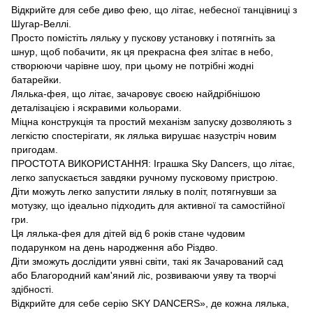
Відкрийте для себе диво фею, що літає, небесної танцівниці з
Шугар-Веллі.
Просто помістіть ляльку у пускову установку і потягніть за
шнур, щоб побачити, як ця прекрасна фея злітає в небо,
створюючи чарівне шоу, при цьому не потрібні жодні
батарейки.
Лялька-фея, що літає, зачаровує своєю найдрібнішою
деталізацією і яскравими кольорами.
Міцна конструкція та простий механізм запуску дозволяють з
легкістю спостерігати, як лялька вирушає назустріч новим
пригодам.
ПРОСТОТА ВИКОРИСТАННЯ: Іграшка Sky Dancers, що літає,
легко запускається завдяки ручному пусковому пристрою.
Діти можуть легко запустити ляльку в політ, потягнувши за
мотузку, що ідеально підходить для активної та самостійної
гри.
Ця лялька-фея для дітей від 6 років стане чудовим
подарунком на день народження або Різдво.
Діти зможуть дослідити уявні світи, такі як Зачарований сад
або Благородний кам'яний ліс, розвиваючи уяву та творчі
здібності.
Відкрийте для себе серію SKY DANCERS», де кожна лялька,