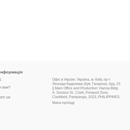
 інформація
6
Офіс в Україні: Україна, м. Київ, пр-т
Леоніда Каденюка (був. Гагаріна), буд. 23
и вам?
|| Main Office and Production: Hansa Bldg.
A. Soriano St., Clark, Freeport Zone,
Clarkfield, Pampanga, 2023, PHILIPPINES
com.ua
Мапа проїзду