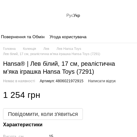
Рус
Укр
Повернення та Обмін
Угода користувача
Головна
Колекція
Лев
Лев Hansa Toys
Лев білий, 17 см, реалістична м'яка іграшка Hansa Toys (7291)
Hansa® | Лев білий, 17 см, реалістична
м'яка іграшка Hansa Toys (7291)
Немає в наявності
Артикул: 4806021972915
Написати відгук
1 254 грн
Повідомити, коли з'явиться
Характеристики
Висота, см
15