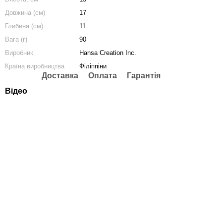
Довжина (см)
17
Глибина (см)
11
Вага (г)
90
Виробник
Hansa Creation Inc.
Країна виробництва
Філіппіни
Доставка
Оплата
Гарантія
Відео