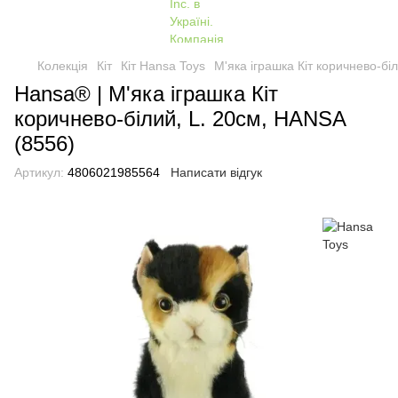
Колекція
Кіт
Кіт Hansa Toys
М'яка іграшка Кіт коричнево-бі
Hansa® | М'яка іграшка Кіт
коричнево-білий, L. 20см, HANSA
(8556)
Артикул:
4806021985564
Написати відгук