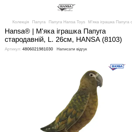
Колекція
Папуга
Папуга Hansa Toys
М'яка іграшка Папуга 
Hansa® | М'яка іграшка Папуга
стародавній, L. 26см, HANSA (8103)
Артикул:
4806021981030
Написати відгук