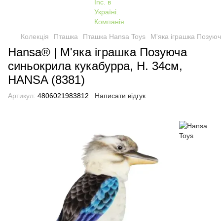
Колекція
Пташка
Пташка Hansa Toys
М'яка іграшка Позуюч
Hansa® | М'яка іграшка Позуюча
синьокрила кукабурра, H. 34см,
HANSA (8381)
Артикул:
4806021983812
Написати відгук