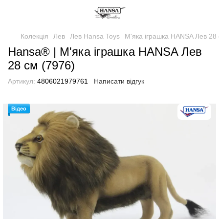
Колекція
Лев
Лев Hansa Toys
М'яка іграшка HANSA Лев 28 
Hansa® | М'яка іграшка HANSA Лев
28 см (7976)
Артикул:
4806021979761
Написати відгук
Відео