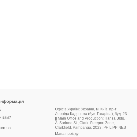
 інформація
6
Офіс в Україні: Україна, м. Київ, пр-т
Леоніда Каденюка (був. Гагаріна), буд. 23
и вам?
|| Main Office and Production: Hansa Bldg.
A. Soriano St., Clark, Freeport Zone,
Clarkfield, Pampanga, 2023, PHILIPPINES
com.ua
Мапа проїзду