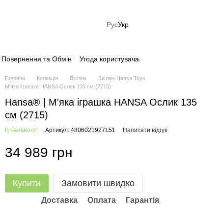
Рус
Укр
Повернення та Обмін
Угода користувача
Головна
Колекція
Віслюк
Віслюк Hansa Toys
М'яка іграшка HANSA Ослик 135 см (2715)
Hansa® | М'яка іграшка HANSA Ослик 135
см (2715)
В наявності
Артикул: 4806021927151
Написати відгук
34 989 грн
Купити
Замовити швидко
Доставка
Оплата
Гарантія