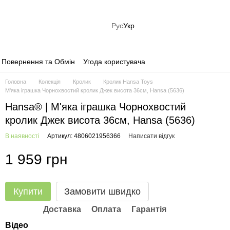
Рус
Укр
Повернення та Обмін
Угода користувача
Головна
Колекція
Кролик
Кролик Hansa Toys
М'яка іграшка Чорнохвостий кролик Джек висота 36см, Hansa (5636)
Hansa® | М'яка іграшка Чорнохвостий
кролик Джек висота 36см, Hansa (5636)
В наявності
Артикул: 4806021956366
Написати відгук
1 959 грн
Купити
Замовити швидко
Доставка
Оплата
Гарантія
Відео