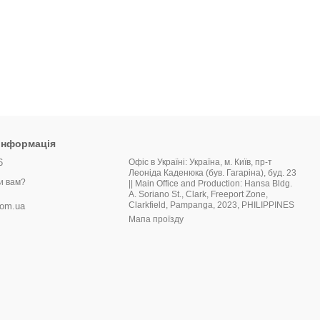
 інформація
6
Офіс в Україні: Україна, м. Київ, пр-т
Леоніда Каденюка (був. Гагаріна), буд. 23
и вам?
|| Main Office and Production: Hansa Bldg.
A. Soriano St., Clark, Freeport Zone,
Clarkfield, Pampanga, 2023, PHILIPPINES
com.ua
Мапа проїзду