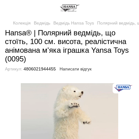
Колекція
Ведмідь
Ведмідь Hansa Toys
Полярний ведмідь, щ
Hansa® | Полярний ведмідь, що
стоїть, 100 см. висота, реалістична
анімована м'яка іграшка Yansa Toys
(0095)
Артикул:
4806021944455
Написати відгук