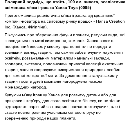
Полярний ведмідь, що стоїть, 100 см. висота, реалістична
анімована м'яка іграшка Yansa Toys (0095)
Приголомшлива реалістична м'яка іграшка від креативної
компанії-новатора на світовому ринку іграшок - Hansa Creation
Inc. (Ханса, Філіппіни).
Піклуючись про збереження фауни планети, рятуючи види, які
знаходяться на межі вимирання, компанія Ханса вносить
неоціненний внесок у своєму прагненні точно передати
зовнішній вигляд тварин, тим самим забезпечуючи науковим і
освітнім, розважальним матеріалом навчальні заклади,
зоопарки, виставки, поповнюючи приватні колекції екзотичних
тварин, значно скорочуючи використання природних особин
для кожної конкретної мети. За досягнення в галузі захисту
тварин і освіти дітей компанія нагороджена низкою
міжнародних нагород.
Купуючи м'яку іграшку Ханса для розвитку дитини або для
прикраси інтер'єру, для свого освітнього бізнесу, ви не тільки
відтворюєте чарівний світ тварин і навчаєте оточуючих, але і
стаєте повноправним учасником світового руху по
збереженню природи нашої планети.