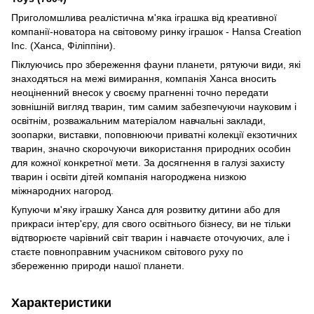
Приголомшлива реалістична м'яка іграшка від креативної
компанії-новатора на світовому ринку іграшок - Hansa Creation
Inc. (Ханса, Філіппіни).
Піклуючись про збереження фауни планети, рятуючи види, які
знаходяться на межі вимирання, компанія Ханса вносить
неоціненний внесок у своєму прагненні точно передати
зовнішній вигляд тварин, тим самим забезпечуючи науковим і
освітнім, розважальним матеріалом навчальні заклади,
зоопарки, виставки, поповнюючи приватні колекції екзотичних
тварин, значно скорочуючи використання природних особин
для кожної конкретної мети. За досягнення в галузі захисту
тварин і освіти дітей компанія нагороджена низкою
міжнародних нагород.
Купуючи м'яку іграшку Ханса для розвитку дитини або для
прикраси інтер'єру, для свого освітнього бізнесу, ви не тільки
відтворюєте чарівний світ тварин і навчаєте оточуючих, але і
стаєте повноправним учасником світового руху по
збереженню природи нашої планети.
Характеристики