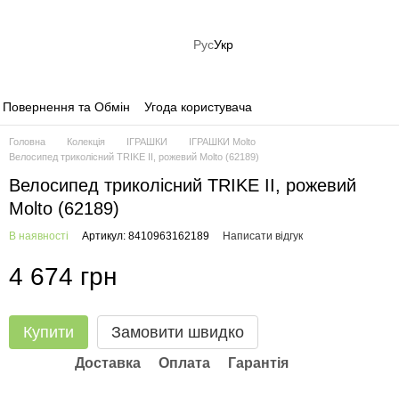
Рус
Укр
Повернення та Обмін
Угода користувача
Головна
Колекція
ІГРАШКИ
ІГРАШКИ Molto
Велосипед триколісний TRIKE II, рожевий Molto (62189)
Велосипед триколісний TRIKE II, рожевий
Molto (62189)
В наявності
Артикул: 8410963162189
Написати відгук
4 674 грн
Купити
Замовити швидко
Доставка
Оплата
Гарантія