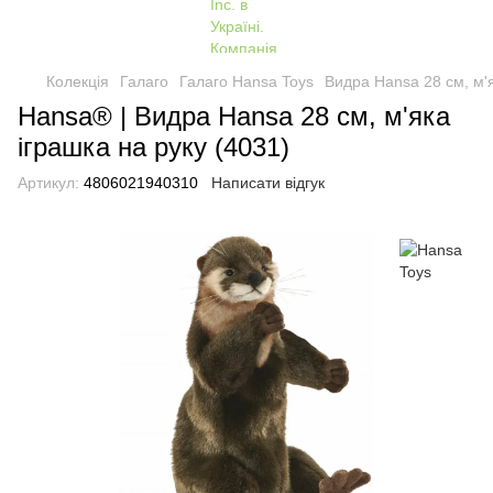
Колекція
Галаго
Галаго Hansa Toys
Видра Hansa 28 см, м'я
Hansa® | Видра Hansa 28 см, м'яка
іграшка на руку (4031)
Артикул:
4806021940310
Написати відгук