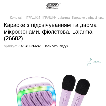
Колекція
ІГРАШКИ
ІГРАШКИ Lalarma
Караоке з підсвічува
Караоке з підсвічуванням та двома
мікрофонами, фіолетова, Lalarma
(26682)
Артикул:
792649526682
Написати відгук