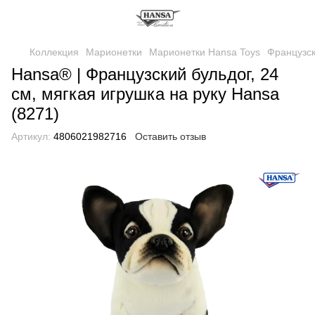
Коллекция
Марионетки
Марионетки Hansa Toys
Французск
Hansa® | Французский бульдог, 24
см, мягкая игрушка на руку Hansa
(8271)
Артикул:
4806021982716
Оставить отзыв