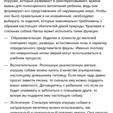
Игрушки, которые развивают и заинтересовывают, крайне
важны для полноценного воспитания ребенка, ведь они
формируют его представление об окружающем мире. Чтобы
оно было правильным и не искаженным, необходимо
выбирать те изделия, которые максимально приближены к
образам настоящих обитателей дикой природы. Красивая и
стильная собака Hansa
может исполнять такие функции:
Образовательную. Изделие в точности до мелочей
повторяет окрас, размеры, естественные позы и характер
определенного представителя фауны. Именно поэтому
эти невероятные копии зверей могут использоваться в
учебном процессе.
Воспитательную. Роскошную реалистичную мягкую
игрушку собаки можно купить в качестве альтернативы
настоящему домашнему питомцу. Если ваше чадо давно
просит завести песика, то сначала ему можно подарить
макет животного. Договоритесь с ребенком, что если он
будет ухаживать и заботиться о плюшевом друге, то
вскоре вы подарите ему настоящую собаку.
Эстетичную. Стильную мягкую игрушку собаки в
натуральную величину можно использовать, как
уникальный и оригинальный предмет декора. Она украсит