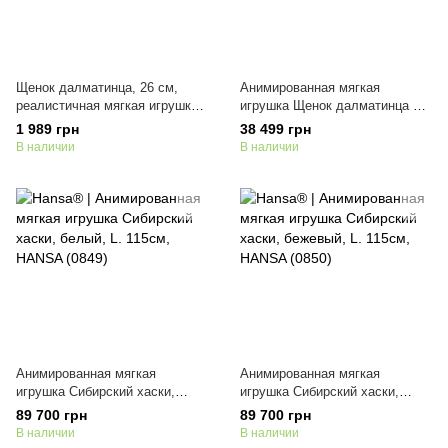
Щенок далматинца, 26 см,
Анимированная мягкая
реалистичная мягкая игрушка
игрушка Щенок далматинца на
Hansa Toys (4709)
коробке, H. 41 см, HANSA
1 989 грн
38 499 грн
(0572)
В наличии
В наличии
Анимированная мягкая
Анимированная мягкая
игрушка Сибирский хаски,
игрушка Сибирский хаски,
белый, L. 115см, HANSA (0849)
бежевый, L. 115см, HANSA
89 700 грн
89 700 грн
(0850)
В наличии
В наличии