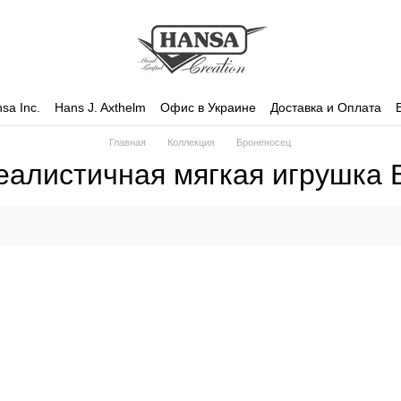
sa Inc.
Hans J. Axthelm
Офис в Украине
Доставка и Оплата
Главная
Коллекция
Броненосец
еалистичная мягкая игрушка