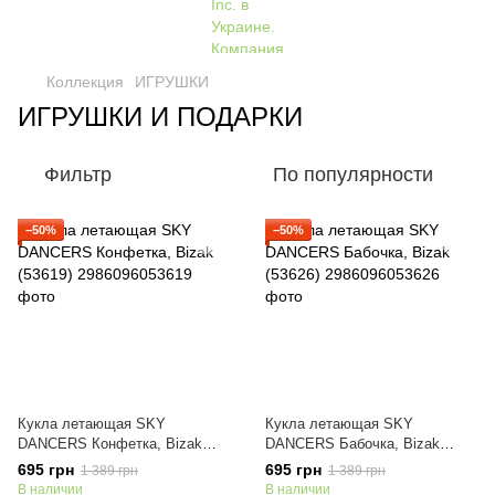
Коллекция
ИГРУШКИ
ИГРУШКИ И ПОДАРКИ
Фильтр
По популярности
−50%
−50%
Кукла летающая SKY
Кукла летающая SKY
DANCERS Конфетка, Bizak
DANCERS Бабочка, Bizak
(53619)
(53626)
695 грн
695 грн
1 389 грн
1 389 грн
В наличии
В наличии