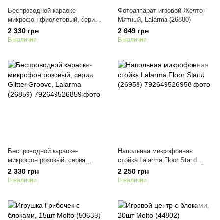
Беспроводной караоке-
Фотоаппарат игровой Желто-
микрофон фиолетовый, серия
Мятный, Lalarma (26880)
Glitter Groove, Lalarma (26866)
2 330 грн
2 649 грн
В наличии
В наличии
Беспроводной караоке-
Напольная микрофонная
микрофон розовый, серия
стойка Lalarma Floor Stand
Glitter Groove, Lalarma (26859)
(26958)
2 330 грн
2 250 грн
В наличии
В наличии