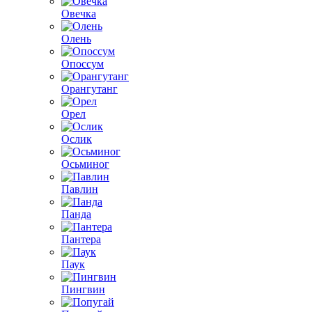
Овечка
Олень
Опоссум
Орангутанг
Орел
Ослик
Осьминог
Павлин
Панда
Пантера
Паук
Пингвин