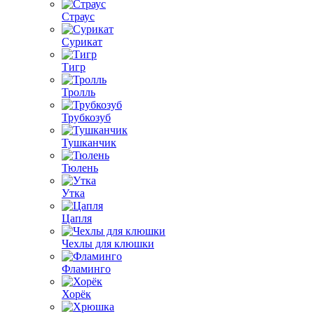
Страус
Сурикат
Тигр
Тролль
Трубкозуб
Тушканчик
Тюлень
Утка
Цапля
Чехлы для клюшки
Фламинго
Хорёк