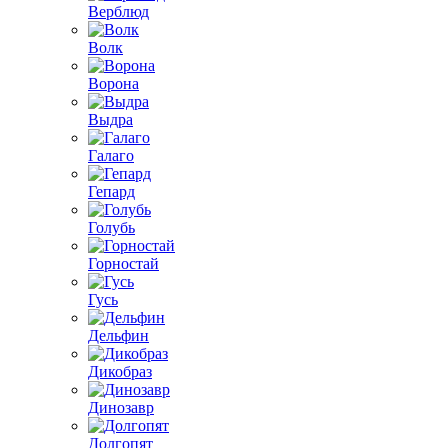
Верблюд
Волк
Ворона
Выдра
Галаго
Гепард
Голубь
Горностай
Гусь
Дельфин
Дикобраз
Динозавр
Долгопят