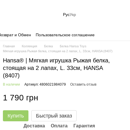
Рус
Укр
Возврат и Обмен
Пользовательское соглашение
Главная
Коллекция
Белка
Белка Hansa Toys
Мягкая игрушка Рыжая белка, стоящая на 2 лапах, L. 33см, HANSA (8407)
Hansa® | Мягкая игрушка Рыжая белка,
стоящая на 2 лапах, L. 33см, HANSA
(8407)
В наличии
Артикул: 4806021984079
Оставить отзыв
1 790 грн
Купить
Быстрый заказ
Доставка
Оплата
Гарантия