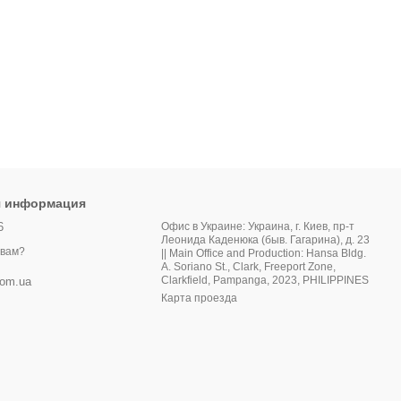
я информация
6
Офис в Украине: Украина, г. Киев, пр-т
Леонида Каденюка (быв. Гагарина), д. 23
 вам?
|| Main Office and Production: Hansa Bldg.
A. Soriano St., Clark, Freeport Zone,
Clarkfield, Pampanga, 2023, PHILIPPINES
com.ua
Карта проезда