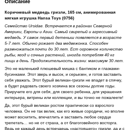
Описание
Коричневый медведь гризли, 165 см, анимированная
мягкая игрушка Hansa Toys (0756)
Семейство Ursidae. Встречается в районах Северной
Америки, Европы и Азии. Самый свирепый и агрессивный
медведь. У самок первый детеныш появляется в возрасте
5-7 лет. Обычно рожает два медвежонка. Способен
размножаться почти до 30 лет. Ест огромное количество
рыбы, ягод и сочных растений, иногда потребляя 40 кг
пищи в день. Продолжительность жизни: максимум 30 лет.
Это не маленький плюшевый мишка с бантиком и глазками-
бусинками. Этот зверь и высок, и серьезен, и готов заставить
себя уважать. Этот бурый великан-гризли не впадет в спячку,
а будет радовать своего хозяина все сезоны долгие годы.
Приручите его для себя, для своего ребенка, для украшения
интерьера, витрины или коллекции, и вы точно не пожалеете!
Да, этот бурый великан ростом практически со взрослого
человека. Он не так велик, как его живые сородичи, но вполне
может восхитить, впечатлить и заставить любое сердце
трепетать… но не от страха, а от благоговейного восторга.
Ведь не каждый день встречаешь «настоящего» гризли, да и с