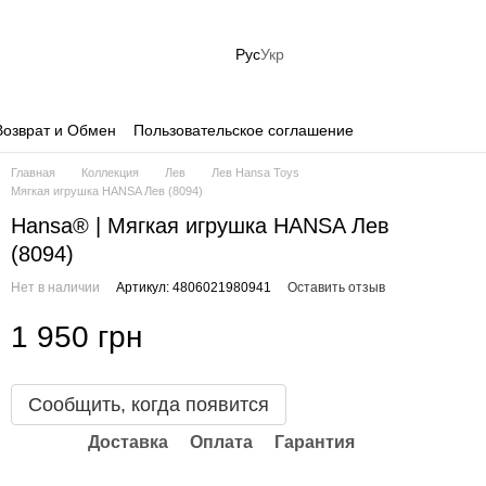
Рус
Укр
Возврат и Обмен
Пользовательское соглашение
Главная
Коллекция
Лев
Лев Hansa Toys
Мягкая игрушка HANSA Лев (8094)
Hansa® | Мягкая игрушка HANSA Лев
(8094)
Нет в наличии
Артикул: 4806021980941
Оставить отзыв
1 950 грн
Сообщить, когда появится
Доставка
Оплата
Гарантия