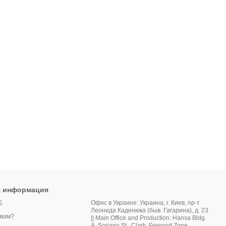
я информация
6
Офис в Украине: Украина, г. Киев, пр-т
Леонида Каденюка (быв. Гагарина), д. 23
 вам?
|| Main Office and Production: Hansa Bldg.
A. Soriano St., Clark, Freeport Zone,