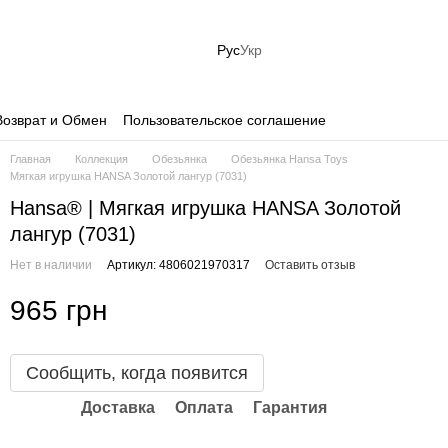
Рус
Укр
Возврат и Обмен
Пользовательское соглашение
Главная
Коллекция
Обезьянка
Обезьянка Hansa Toys
Мягкая игрушка HANSA Золотой лангур (7031)
Hansa® | Мягкая игрушка HANSA Золотой
лангур (7031)
Нет в наличии
Артикул: 4806021970317
Оставить отзыв
965 грн
Сообщить, когда появится
Доставка
Оплата
Гарантия