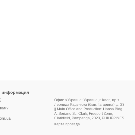
я информация
6
Офис в Украине: Украина, г. Киев, пр-т
Леонида Каденюка (быв. Гагарина), д. 23
 вам?
|| Main Office and Production: Hansa Bldg.
A. Soriano St., Clark, Freeport Zone,
Clarkfield, Pampanga, 2023, PHILIPPINES
com.ua
Карта проезда