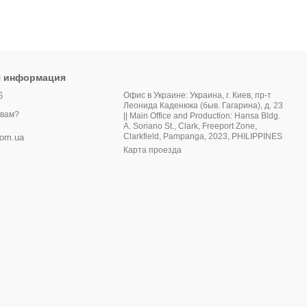
я информация
6
Офис в Украине: Украина, г. Киев, пр-т
Леонида Каденюка (быв. Гагарина), д. 23
 вам?
|| Main Office and Production: Hansa Bldg.
A. Soriano St., Clark, Freeport Zone,
Clarkfield, Pampanga, 2023, PHILIPPINES
com.ua
Карта проезда